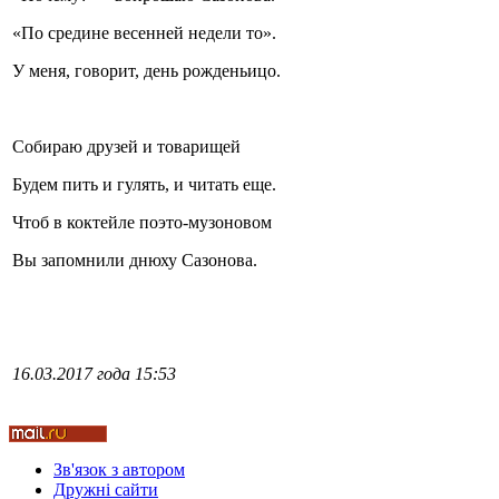
«По средине весенней недели то».
У меня, говорит, день рожденьицо.
Стамбул 2010
Собираю друзей и товарищей
Будем пить и гулять, и читать еще.
Чтоб в коктейле поэто-музоновом
Вы запомнили днюху Сазонова.
Стамбул 2010
16.03.2017 года 15:53
Зв'язок з автором
Дружні cайти