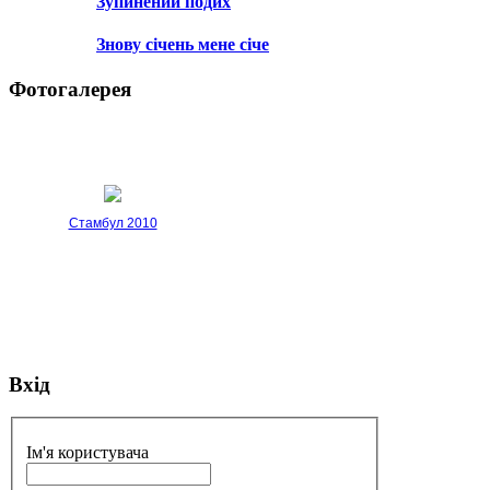
Зупинений подих
Знову січень мене січе
Фотогалерея
Стамбул 2010
Вхід
Стамбул 2010
Ім'я користувача