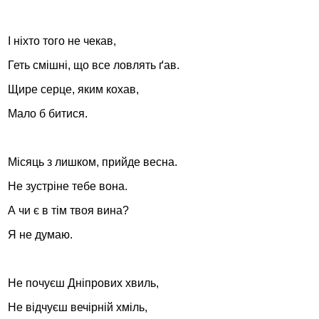
І ніхто того не чекав,
Стамбул 2010
Геть смішні, що все ловлять ґав.
Щире серце, яким кохав,
Мало б битися.
Місяць з лишком, прийде весна.
Не зустріне тебе вона.
Стамбул 2010
А чи є в тім твоя вина?
Я не думаю.
Не почуєш Дніпрових хвиль,
Не відчуєш вечірній хміль,