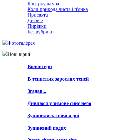
Контркультура
Коли природа чиста і п'янка
Присвята
Дитяче
Пиріжки
Без рубрики
Фотогалерея
Нові вірші
Волонтери
В тенистых зарослях теней
Згадав...
Дивлюся у зимове синє небо
Зупинились і ночі й дні
Зупинений подих