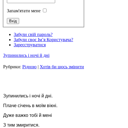
Запам'ятати мене
Стамбул 2010
Забули свій пароль?
Забули своє Ім’я Користувача?
Зареєструватися
Зупинились і ночі й дні
Рубрики:
Рідною
|
Хотів би щось змінити
Стамбул 2010
Зупинились і ночі й дні.
Плаче січень в моїм вікні.
Дуже важко тобі й мені
З тим змиритися.