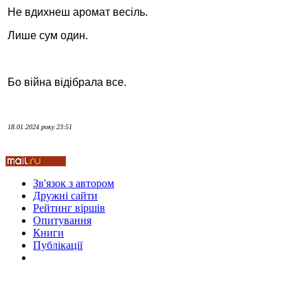
Не вдихнеш аромат весіль.
Стамбул 2010
Лише сум один.
Бо війна відібрала все.
18.01.2024 року 23:51
Стамбул 2010
Зв'язок з автором
Дружні cайти
Рейтинг віршів
Опитування
Книги
Публікації