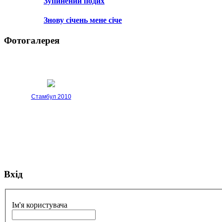
Зупинений подих
Знову січень мене січе
Фотогалерея
Стамбул 2010
Вхід
Стамбул 2010
Ім'я користувача