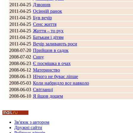
2011-04-25
Дзвонив
2011-04-25
Осінній ранок
2011-04-25
Був вечір
2011-04-25
Сенс життя
Стамбул 2010
2011-04-25
Життя – то рух
2011-04-25
Батькам і дітям
2011-04-25
Вечір заливають роси
2008-07-20
Прийшов в садок
2008-07-02
Сину
2008-06-23
Є посмішка в очах
2008-06-12
Материнство
2008-06-13
Нічого не буває ліпше
2008-05-03
Коли набридло все навколо
Стамбул 2010
2008-06-03
Світланці
2008-06-10
Я йшов дощем
Зв'язок з автором
Дружні cайти
Рейтинг віршів