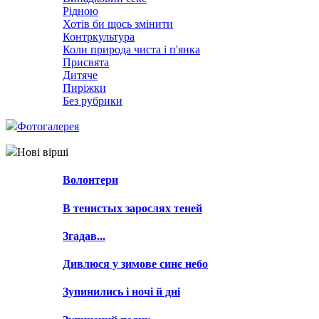
Рідною
Хотів би щось змінити
Контркультура
Коли природа чиста і п'янка
Присвята
Дитяче
Пиріжки
Без рубрики
Фотогалерея
Нові вірші
Волонтери
В тенистых зарослях теней
Згадав...
Дивлюся у зимове синє небо
Зупинились і ночі й дні