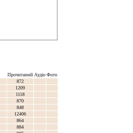
Прочитаний
Аудіо
Фото
872
1209
1118
870
848
12406
864
884