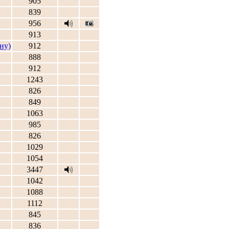
905
839
956
913
ну)
912
888
912
1243
826
849
1063
985
826
1029
1054
3447
1042
1088
1112
845
836