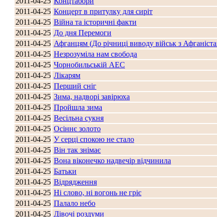
2011-04-25
Концтабори
2011-04-25
Концерт в притулку для сиріт
2011-04-25
Війна та історичні факти
2011-04-25
До дня Перемоги
2011-04-25
Афганцям (До річниці виводу військ з Афганіста
Стамбул 2010
2011-04-25
Незрозуміла нам свобода
2011-04-25
Чорнобильській АЕС
2011-04-25
Лікарям
2011-04-25
Перший сніг
2011-04-25
Зима, надворі завірюха
2011-04-25
Пройшла зима
2011-04-25
Весільна сукня
2011-04-25
Осіннє золото
2011-04-25
У серці спокою не стало
2011-04-25
Він так знімає
Стамбул 2010
2011-04-25
Вона віконечко надвечір відчинила
2011-04-25
Батьки
2011-04-25
Відрядження
2011-04-25
Ні слово, ні вогонь не гріє
2011-04-25
Палало небо
2011-04-25
Дівочі роздуми