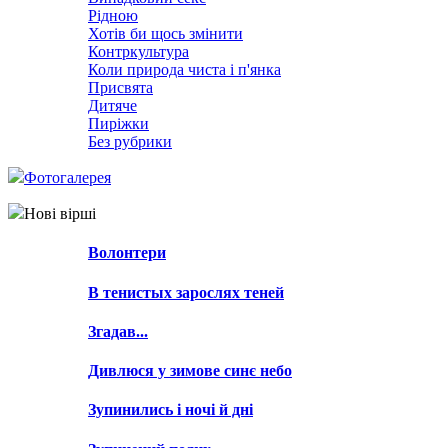
Рідною
Хотів би щось змінити
Контркультура
Коли природа чиста і п'янка
Присвята
Дитяче
Пиріжки
Без рубрики
Фотогалерея
Нові вірші
Волонтери
В тенистых зарослях теней
Згадав...
Дивлюся у зимове синє небо
Зупинились і ночі й дні