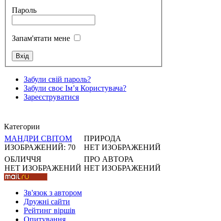
Пароль
Запам'ятати мене
Стамбул 2010
Забули свій пароль?
Забули своє Ім’я Користувача?
Зареєструватися
Категории
МАНДРИ СВІТОМ
ПРИРОДА
ИЗОБРАЖЕНИЙ: 70
НЕТ ИЗОБРАЖЕНИЙ
ОБЛИЧЧЯ
ПРО АВТОРА
НЕТ ИЗОБРАЖЕНИЙ
НЕТ ИЗОБРАЖЕНИЙ
Стамбул 2010
Зв'язок з автором
Дружні cайти
Рейтинг віршів
Опитування