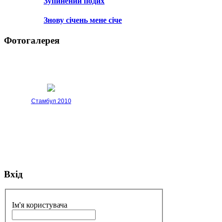
Зупинений подих
Знову січень мене січе
Фотогалерея
Стамбул 2010
Вхід
Стамбул 2010
Ім'я користувача