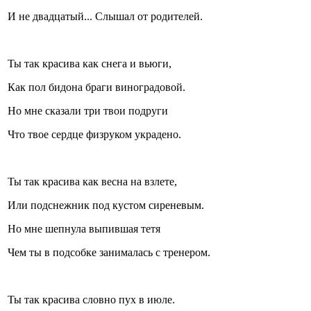
И не двадцатый... Слышал от родителей.
Стамбул 2010
Ты так красива как снега и вьюги,
Как пол бидона браги виноградовой.
Но мне сказали три твои подруги
Что твое сердце физруком украдено.
Ты так красива как весна на взлете,
Стамбул 2010
Или подснежник под кустом сиреневым.
Но мне шепнула выпившая тетя
Чем ты в подсобке занималась с тренером.
Ты так красива словно пух в июле.