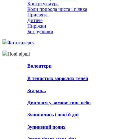
Контркультура
Коли природа чиста і п'янка
Присвята
Дитяче
Пиріжки
Без рубрики
Фотогалерея
Нові вірші
Волонтери
В тенистых зарослях теней
Згадав...
Дивлюся у зимове синє небо
Зупинились і ночі й дні
Зупинений подих