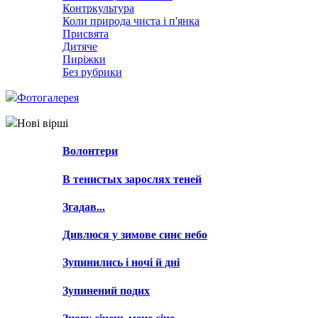
Контркультура
Коли природа чиста і п'янка
Присвята
Дитяче
Пиріжки
Без рубрики
Фотогалерея
Нові вірші
Волонтери
В тенистых зарослях теней
Згадав...
Дивлюся у зимове синє небо
Зупинились і ночі й дні
Зупинений подих