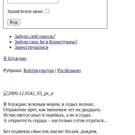
Запам'ятати мене
Забули свій пароль?
Стамбул 2010
Забули своє Ім’я Користувача?
Зареєструватися
Я блуждаю
Рубрики:
Контркультура
|
Російською
Стамбул 2010
Я блуждаю зеленым морем, в седых волнах.
Отражение врет, как минимум лет на двадцать.
Исчисляется опыт в ошибках, а не в годах.
А открытость сердца – настолько готов отдаться...
Без подмены смыслов шагаю босым, дождем,