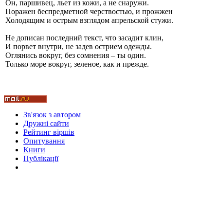
Он, паршивец, льет из кожи, а не снаружи.
Поражен беспредметной черствостью, и прожжен
Холодящим и острым взглядом апрельской стужи.
Не дописан последний текст, что засадит клин,
Стамбул 2010
И порвет внутри, не задев острием одежды.
Оглянись вокруг, без сомнения – ты один.
Только море вокруг, зеленое, как и прежде.
Зв'язок з автором
Дружні cайти
Рейтинг віршів
Опитування
Стамбул 2010
Книги
Публікації