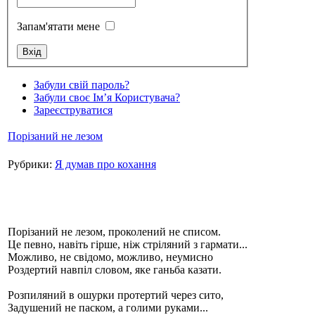
Запам'ятати мене
Стамбул 2010
Забули свій пароль?
Забули своє Ім’я Користувача?
Зареєструватися
Порізаний не лезом
Рубрики:
Я думав про кохання
Стамбул 2010
Порізаний не лезом, проколений не списом.
Це певно, навіть гірше, ніж стріляний з гармати...
Можливо, не свідомо, можливо, неумисно
Роздертий навпіл словом, яке ганьба казати.
Розпиляний в ошурки протертий через сито,
Задушений не паском, а голими руками...