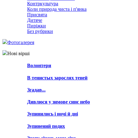
Контркультура
Коли природа чиста і п'янка
Присвята
Дитяче
Пиріжки
Без рубрики
Фотогалерея
Нові вірші
Волонтери
В тенистых зарослях теней
Згадав...
Дивлюся у зимове синє небо
Зупинились і ночі й дні
Зупинений подих