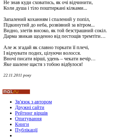
Не знав куди сховатись, як очі відчинити,
Коли душа і тіло поштиркані кілками...
Запалений коханням і спалений у попіл,
Підкинутий до неба, розвіяний за вітром...
Стамбул 2010
Видно, злетів високо, як той безстрашний сокіл.
Дарма звикав щоденно від пестощів тремтіти…
Але ж згадай як славно торкати її плечі,
І відчувати подих, цілуючи волосся.
Вночі писати вірші, удень – чекати вечір…
Яке шалене щастя з тобою відбулося!
22.11.2011 року
Стамбул 2010
Зв'язок з автором
Дружні cайти
Рейтинг віршів
Опитування
Книги
Публікації