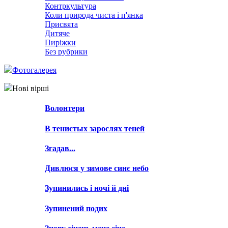
Контркультура
Коли природа чиста і п'янка
Присвята
Дитяче
Пиріжки
Без рубрики
Фотогалерея
Нові вірші
Волонтери
В тенистых зарослях теней
Згадав...
Дивлюся у зимове синє небо
Зупинились і ночі й дні
Зупинений подих