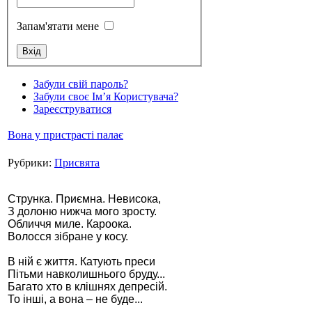
Запам'ятати мене
Стамбул 2010
Забули свій пароль?
Забули своє Ім’я Користувача?
Зареєструватися
Вона у пристрасті палає
Рубрики:
Присвята
Струнка. Приємна. Невисока,
З долоню нижча мого зросту.
Обличчя миле. Кароока.
Стамбул 2010
Волосся зібране у косу.
В ній є життя. Катують преси
Пітьми навколишнього бруду...
Багато хто в клішнях депресій.
То інші, а вона – не буде...