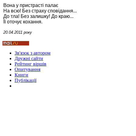
Вона у пристрасті палає
На всю! Без страху сповідання...
До тла! Без залишку! До краю...
Її оточує кохання.
Стамбул 2010
20.04.2011 року
Зв'язок з автором
Дружні cайти
Рейтинг віршів
Опитування
Книги
Публікації
Стамбул 2010