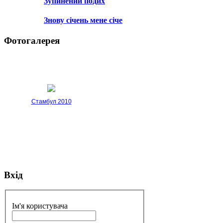
Зупинений подих
Знову січень мене січе
Фотогалерея
Стамбул 2010
Вхід
Стамбул 2010
Ім'я користувача