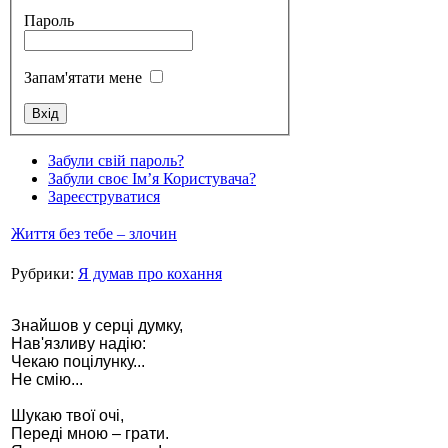
Пароль
Запам'ятати мене
Стамбул 2010
Забули свій пароль?
Забули своє Ім’я Користувача?
Зареєструватися
Життя без тебе – злочин
Рубрики:
Я думав про кохання
Знайшов у серці думку,
Нав'язливу надію:
Чекаю поцілунку...
Стамбул 2010
Не смію...
Шукаю твої очі,
Переді мною – грати.