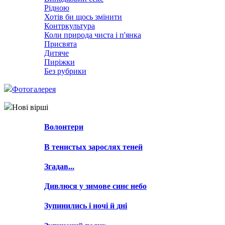
Рідною
Хотів би щось змінити
Контркультура
Коли природа чиста і п'янка
Присвята
Дитяче
Пиріжки
Без рубрики
Фотогалерея
Нові вірші
Волонтери
В тенистых зарослях теней
Згадав...
Дивлюся у зимове синє небо
Зупинились і ночі й дні