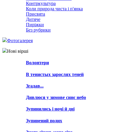
Контркультура
Коли природа чиста і п'янка
Присвята
Дитяче
Пиріжки
Без рубрики
Фотогалерея
Нові вірші
Волонтери
В тенистых зарослях теней
Згадав...
Дивлюся у зимове синє небо
Зупинились і ночі й дні
Зупинений подих