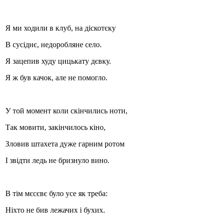
Я ми ходили в клуб, на діскотєку
Стамбул 2010
В сусіднє, недоробляне село.
Я зацепив худу цицькату дєвку.
Я ж був качок, але не помогло.
У той момент коли скінчились ноти,
Так мовити, закінчилось кіно,
Стамбул 2010
Зловив штахета дуже гарним ротом
І звідти ледь не бризнуло вино.
В тім мєсєвє було усе як треба:
Ніхто не бив лежачих і бухих.