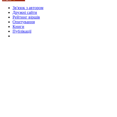
Стамбул 2010
Зв'язок з автором
Дружні cайти
Рейтинг віршів
Опитування
Книги
Публікації
Стамбул 2010
Стамбул 2010