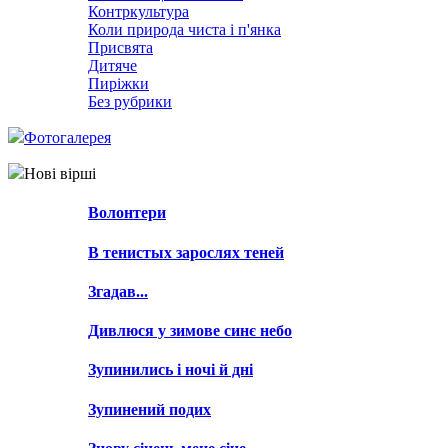
Контркультура
Коли природа чиста і п'янка
Присвята
Дитяче
Пиріжки
Без рубрики
Фотогалерея
Нові вірші
Волонтери
В тенистых зарослях теней
Згадав...
Дивлюся у зимове синє небо
Зупинились і ночі й дні
Зупинений подих