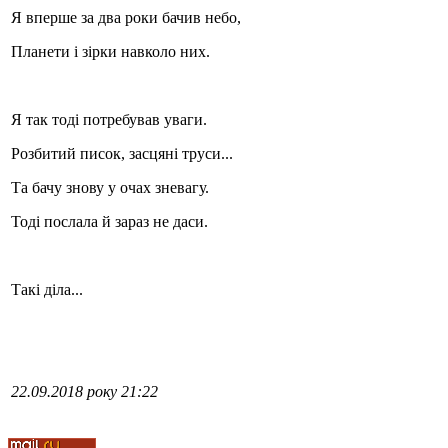
Я вперше за два роки бачив небо,
Стамбул 2010
Планети і зірки навколо них.
Я так тоді потребував уваги.
Розбитий писок, засцяні труси...
Та бачу знову у очах зневагу.
Тоді послала й зараз не даси.
Стамбул 2010
Такі діла...
22.09.2018 року 21:22