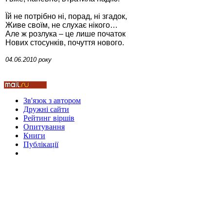
Їй не потрібно ні, порад, ні згадок,
Живе своїм, не слухає нікого…
Але ж розлука – це лише початок
Нових стосунків, почуття нового.
Стамбул 2010
04.06.2010 року
Зв'язок з автором
Дружні cайти
Рейтинг віршів
Опитування
Книги
Публікації
Стамбул 2010