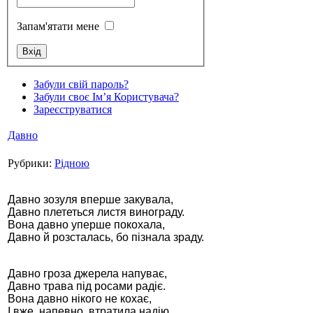
Запам'ятати мене
Стамбул 2010
Забули свій пароль?
Забули своє Ім’я Користувача?
Зареєструватися
Давно
Рубрики:
Рідною
Давно зозуля вперше закувала,
Давно плететься листя винограду.
Вона давно уперше покохала,
Стамбул 2010
Давно й розсталась, бо пізнала зраду.
Давно гроза джерела напуває,
Давно трава під росами радіє.
Вона давно нікого не кохає,
І вже, напевно, втратила надію.