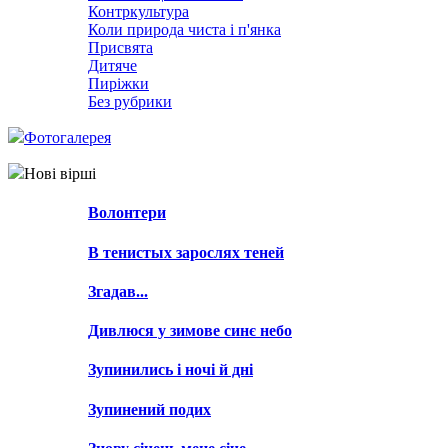
Контркультура
Коли природа чиста і п'янка
Присвята
Дитяче
Пиріжки
Без рубрики
Фотогалерея
Нові вірші
Волонтери
В тенистых зарослях теней
Згадав...
Дивлюся у зимове синє небо
Зупинились і ночі й дні
Зупинений подих