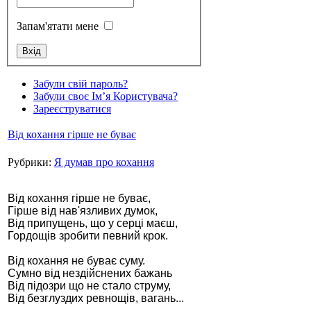
Запам'ятати мене
Забули свій пароль?
Стамбул 2010
Забули своє Ім’я Користувача?
Зареєструватися
Від кохання гірше не буває
Рубрики:
Я думав про кохання
Від кохання гірше не буває,
Гірше від нав'язливих думок,
Від припущень, що у серці маєш,
Стамбул 2010
Гордощів зробити певний крок.
Від кохання не буває суму.
Сумно від нездійснених бажань
Від підозри що не стало струму,
Від безглуздих ревнощів, вагань...