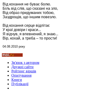
Від кохання не буває болю.
Біль від слів, що сказані на зло,
Від образ придуманих тобою,
Заздрощів, що іншим повезло.
Стамбул 2010
Від кохання серце відлітає
У краї довіри і краси...
Я відчув, я впевнений, я знаю...
Вір, кохай, а треба – то прости!
04.08.2010 року
Зв'язок з автором
Дружні cайти
Рейтинг віршів
Стамбул 2010
Опитування
Книги
Публікації