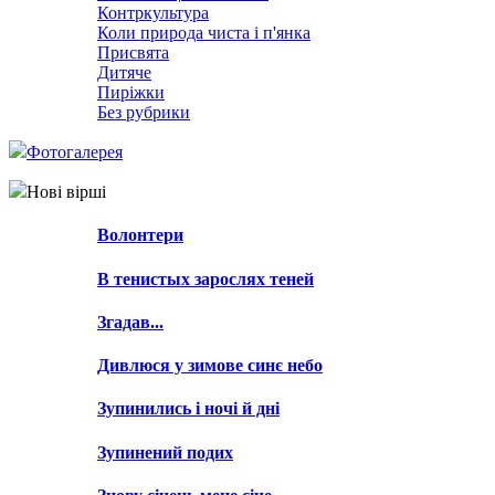
Контркультура
Коли природа чиста і п'янка
Присвята
Дитяче
Пиріжки
Без рубрики
Фотогалерея
Нові вірші
Волонтери
В тенистых зарослях теней
Згадав...
Дивлюся у зимове синє небо
Зупинились і ночі й дні
Зупинений подих