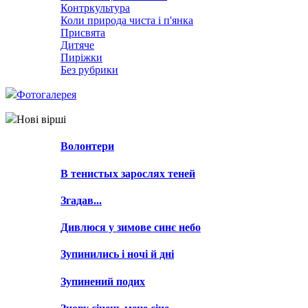
Контркультура
Коли природа чиста і п'янка
Присвята
Дитяче
Пиріжки
Без рубрики
Фотогалерея
Нові вірші
Волонтери
В тенистых зарослях теней
Згадав...
Дивлюся у зимове синє небо
Зупинились і ночі й дні
Зупинений подих