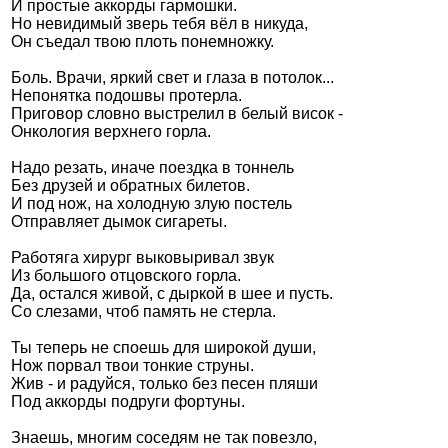
И простые аккорды гармошки.
Но невидимый зверь тебя вёл в никуда,
Он съедал твою плоть понемножку.
Боль. Врачи, яркий свет и глаза в потолок...
Стамбул 2010
Непонятка подошвы протерла.
Приговор словно выстрелил в белый висок -
Онкология верхнего горла.
Надо резать, иначе поездка в тоннель
Без друзей и обратных билетов.
И под нож, на холодную злую постель
Отправляет дымок сигареты.
Работяга хирург выковыривал звук
Из большого отцовского горла.
Стамбул 2010
Да, остался живой, с дыркой в шее и пусть.
Со слезами, чтоб память не стерла.
Ты теперь не споешь для широкой души,
Нож порвал твои тонкие струны.
Жив - и радуйся, только без песен пляши
Под аккорды подруги фортуны.
Знаешь, многим соседям не так повезло,