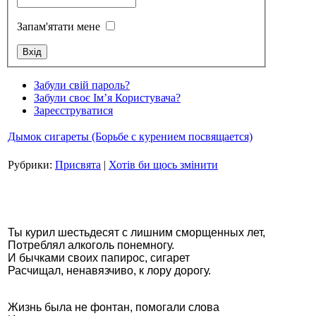
Запам'ятати мене
Стамбул 2010
Забули свій пароль?
Забули своє Ім’я Користувача?
Зареєструватися
Дымок сигареты (Борьбе с курением посвящается)
Рубрики:
Присвята
|
Хотів би щось змінити
Стамбул 2010
Ты курил шестьдесят с лишним сморщенных лет,
Потреблял алкоголь понемногу.
И бычками своих папирос, сигарет
Расчищал, ненавязчиво, к лору дорогу.
Жизнь была не фонтан, помогали слова