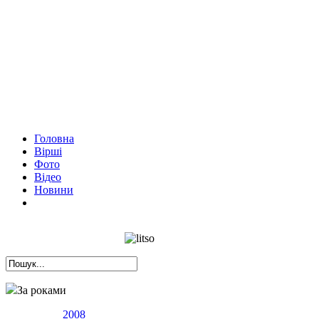
Головна
Вірші
Фото
Відео
Новини
За роками
2008