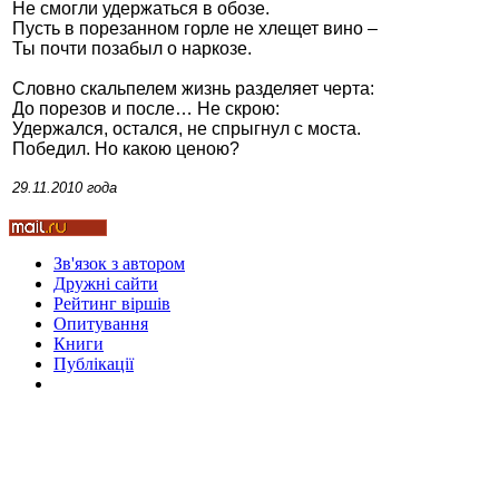
Не смогли удержаться в обозе.
Пусть в порезанном горле не хлещет вино –
Ты почти позабыл о наркозе.
Стамбул 2010
Словно скальпелем жизнь разделяет черта:
До порезов и после… Не скрою:
Удержался, остался, не спрыгнул с моста.
Победил. Но какою ценою?
29.11.2010 года
Зв'язок з автором
Дружні cайти
Стамбул 2010
Рейтинг віршів
Опитування
Книги
Публікації