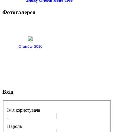
Знову січень мене січе
Фотогалерея
Стамбул 2010
Вхід
Стамбул 2010
Ім'я користувача
Пароль