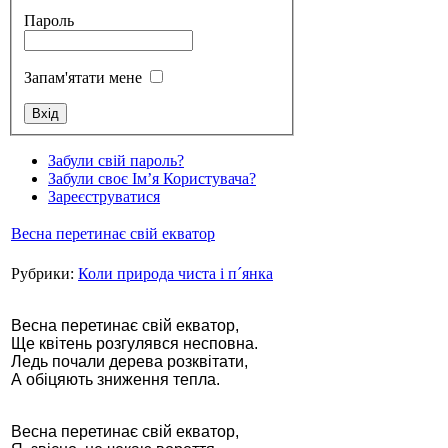
Пароль
Запам'ятати мене
Стамбул 2010
Забули свій пароль?
Забули своє Ім’я Користувача?
Зареєструватися
Весна перетинає свій екватор
Рубрики:
Коли природа чиста і п´янка
Весна перетинає свій екватор,
Ще квітень розгулявся несповна.
Ледь почали дерева розквітати,
Стамбул 2010
А обіцяють зниження тепла.
Весна перетинає свій екватор,