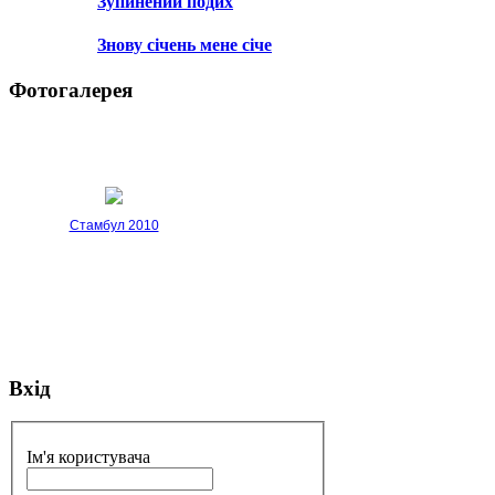
Зупинений подих
Знову січень мене січе
Фотогалерея
Стамбул 2010
Вхід
Стамбул 2010
Ім'я користувача