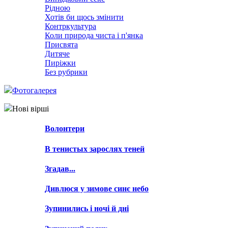
Рідною
Хотів би щось змінити
Контркультура
Коли природа чиста і п'янка
Присвята
Дитяче
Пиріжки
Без рубрики
Фотогалерея
Нові вірші
Волонтери
В тенистых зарослях теней
Згадав...
Дивлюся у зимове синє небо
Зупинились і ночі й дні