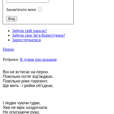
Запам'ятати мене
Стамбул 2010
Забули свій пароль?
Забули своє Ім’я Користувача?
Зареєструватися
Перон
Рубрики:
Я думав про кохання
Він не встигає на перон.
Повільно потяг від’їжджає.
Повільно ріже горизонт,
Стамбул 2010
Ще мить - і рейки об’єднає.
І ледве чуючи гудки,
Уже не мріє наздогнати.
Не опускаючи руки,