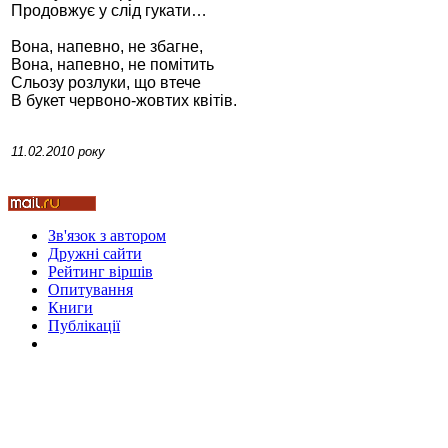
Продовжує у слід гукати…
Вона, напевно, не збагне,
Вона, напевно, не помітить
Сльозу розлуки, що втече
Стамбул 2010
В букет червоно-жовтих квітів.
11.02.2010 року
Зв'язок з автором
Дружні cайти
Рейтинг віршів
Опитування
Стамбул 2010
Книги
Публікації