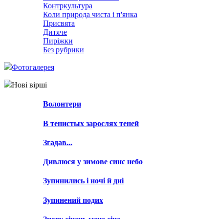
Контркультура
Коли природа чиста і п'янка
Присвята
Дитяче
Пиріжки
Без рубрики
Фотогалерея
Нові вірші
Волонтери
В тенистых зарослях теней
Згадав...
Дивлюся у зимове синє небо
Зупинились і ночі й дні
Зупинений подих