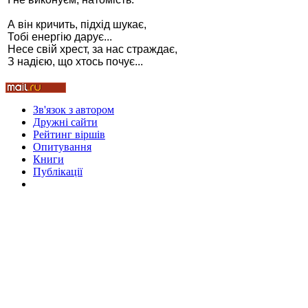
А він кричить, підхід шукає,
Тобі енергію дарує...
Несе свій хрест, за нас страждає,
З надією, що хтось почує...
Стамбул 2010
Зв'язок з автором
Дружні cайти
Рейтинг віршів
Опитування
Книги
Публікації
Стамбул 2010