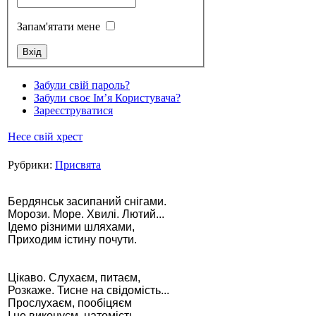
Запам'ятати мене
Стамбул 2010
Забули свій пароль?
Забули своє Ім’я Користувача?
Зареєструватися
Несе свій хрест
Рубрики:
Присвята
Бердянськ засипаний снігами.
Морози. Море. Хвилі. Лютий...
Ідемо різними шляхами,
Стамбул 2010
Приходим істину почути.
Цікаво. Слухаєм, питаєм,
Розкаже. Тисне на свідомість...
Прослухаєм, пообіцяєм
І не виконуєм, натомість.