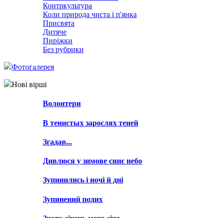
Контркультура
Коли природа чиста і п'янка
Присвята
Дитяче
Пиріжки
Без рубрики
Фотогалерея
Нові вірші
Волонтери
В тенистых зарослях теней
Згадав...
Дивлюся у зимове синє небо
Зупинились і ночі й дні
Зупинений подих