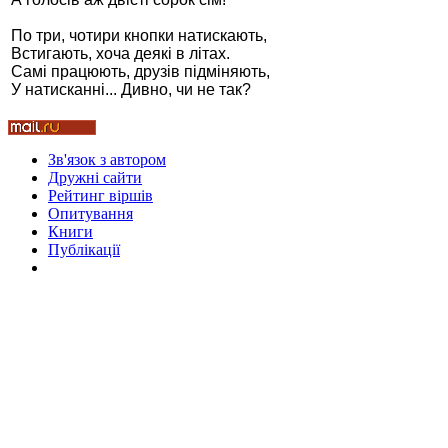
По три, чотири кнопки натискають,
Встигають, хоча деякі в літах.
Самі працюють, друзів підміняють,
У натисканні... Дивно, чи не так?
Стамбул 2010
Зв'язок з автором
Дружні cайти
Рейтинг віршів
Опитування
Книги
Публікації
Стамбул 2010