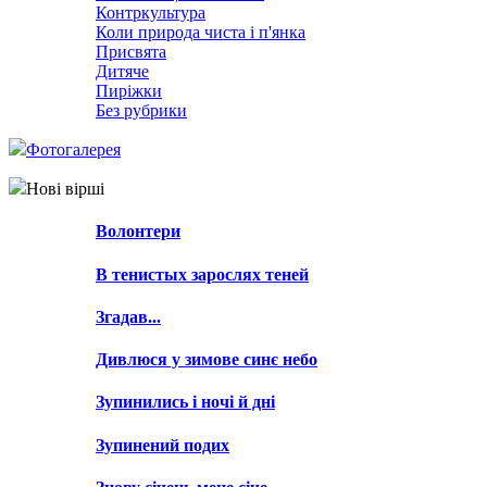
Контркультура
Коли природа чиста і п'янка
Присвята
Дитяче
Пиріжки
Без рубрики
Фотогалерея
Нові вірші
Волонтери
В тенистых зарослях теней
Згадав...
Дивлюся у зимове синє небо
Зупинились і ночі й дні
Зупинений подих