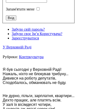
Запам'ятати мене
Стамбул 2010
Забули свій пароль?
Забули своє Ім’я Користувача?
Зареєструватися
У Верховній Раді
Рубрики:
Контркультура
Я був сьогодні у Верховній Раді!
Нажаль, ніхто не блокував трибуну...
Дивився на роботу депутатів,
Стамбул 2010
Сподобалось, обманювать не буду.
Не дурно, пільги, зарплатня, квартири...
Дехто працює, але платять всім.
У залі їх вісімдесят чотири,
А голосів аж двісті сорок сім!