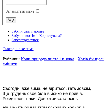
Запам'ятати мене
Стамбул 2010
Забули свій пароль?
Забули своє Ім’я Користувача?
Зареєструватися
Сьогодні вже зима
Рубрики:
Коли природа чиста і п´янка
|
Хотів би щось
змінити
Стамбул 2010
Сьогодні вже зима, не віриться, геть зовсім,
Ще грудень своє біле військо не привів.
Роздягнені гілки. Довготривала осінь
Не вабить розмаїттям яскравих кольорів.