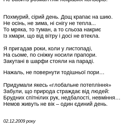
Похмурий, сірий день. Дощ крапає на шию.
Не осінь, не зима, ні снігу не тепла...
Стамбул 2010
То мряка, то туман, а то сльоза накриє
Із хмари, що від вітру і досі не втекла.
Я пригадав роки, коли у листопаді,
На сьоме, по сніжку носили прапори.
Закутані в шарфи стояли на параді.
Нажаль, не повернути тодішньої пори…
Придумали якесь «глобальне потепління»
Стамбул 2010
Забули, що природа страждає від людей:
Брудних спітнілих рук, недбалості, невміння…
Немов живуть не вік – один єдиний день.
02.12.2009
року