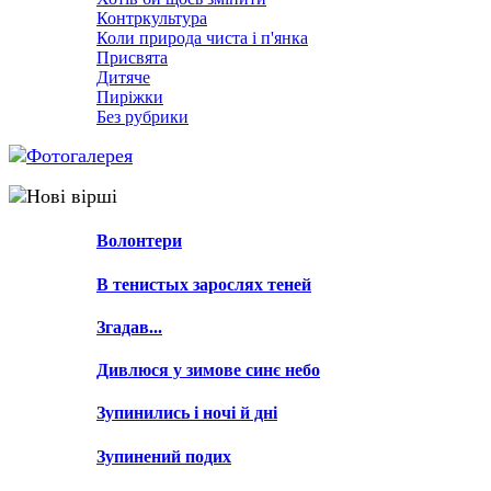
Контркультура
Коли природа чиста і п'янка
Присвята
Дитяче
Пиріжки
Без рубрики
Фотогалерея
Нові вірші
Волонтери
В тенистых зарослях теней
Згадав...
Дивлюся у зимове синє небо
Зупинились і ночі й дні
Зупинений подих