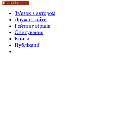
Зв'язок з автором
Стамбул 2010
Дружні cайти
Рейтинг віршів
Опитування
Книги
Публікації
Стамбул 2010