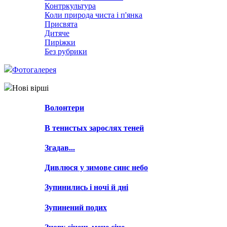
Контркультура
Коли природа чиста і п'янка
Присвята
Дитяче
Пиріжки
Без рубрики
Фотогалерея
Нові вірші
Волонтери
В тенистых зарослях теней
Згадав...
Дивлюся у зимове синє небо
Зупинились і ночі й дні
Зупинений подих