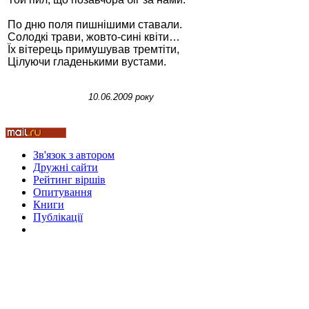
По дню поля пишнішими ставали.
Солодкі трави, жовто-сині квіти…
Їх вітерець примушував тремтіти,
Цілуючи гладенькими вустами.
Стамбул 2010
10.06.2009 року
Зв'язок з автором
Дружні cайти
Рейтинг віршів
Опитування
Книги
Стамбул 2010
Публікації