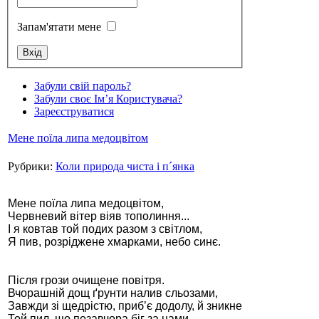
Запам'ятати мене
Стамбул 2010
Забули свій пароль?
Забули своє Ім’я Користувача?
Зареєструватися
Мене поїла липа медоцвітом
Рубрики:
Коли природа чиста і п´янка
Мене поїла липа медоцвітом,
Червневий вітер віяв тополиння...
І я ковтав той подих разом з світлом,
Стамбул 2010
Я пив, розріджене хмарками, небо синє.
Після грози очищене повітря.
Вчорашній дощ ґрунти налив сльозами,
Завжди зі щедрістю, приб’є додолу, й зникне
Той пил, що позавчора біг за нами.