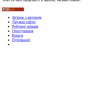
Зв'язок з автором
Дружні cайти
Стамбул 2010
Рейтинг віршів
Опитування
Книги
Публікації
Стамбул 2010