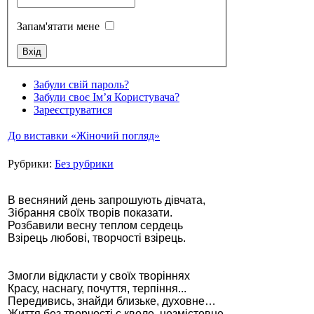
Запам'ятати мене
Забули свій пароль?
Стамбул 2010
Забули своє Ім’я Користувача?
Зареєструватися
До виставки «Жіночий погляд»
Рубрики:
Без рубрики
В весняний день запрошують дівчата,
Зібрання своїх творів показати.
Розбавили весну теплом сердець
Стамбул 2010
Взірець любові, творчості взірець.
Змогли відкласти у своїх творіннях
Красу, наснагу, почуття, терпіння...
Передивись, знайди близьке, духовне…
Життя без творчості є кволе, незмістовне.