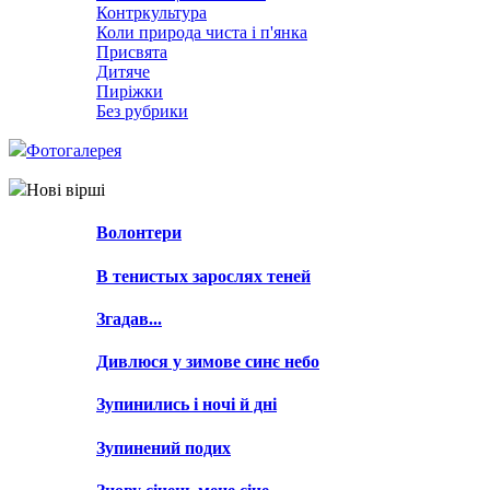
Контркультура
Коли природа чиста і п'янка
Присвята
Дитяче
Пиріжки
Без рубрики
Фотогалерея
Нові вірші
Волонтери
В тенистых зарослях теней
Згадав...
Дивлюся у зимове синє небо
Зупинились і ночі й дні
Зупинений подих