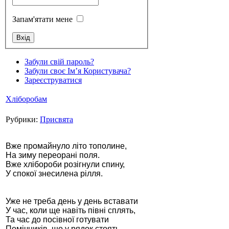
Запам'ятати мене
Стамбул 2010
Забули свій пароль?
Забули своє Ім’я Користувача?
Зареєструватися
Хліборобам
Рубрики:
Присвята
Вже промайнуло літо тополине,
На зиму переорані поля.
Вже хлібороби розігнули спину,
Стамбул 2010
У спокої знесилена рілля.
Уже не треба день у день вставати
У час, коли ще навіть півні сплять,
Та час до посівної готувати
Помічників, що у рядок стоять.