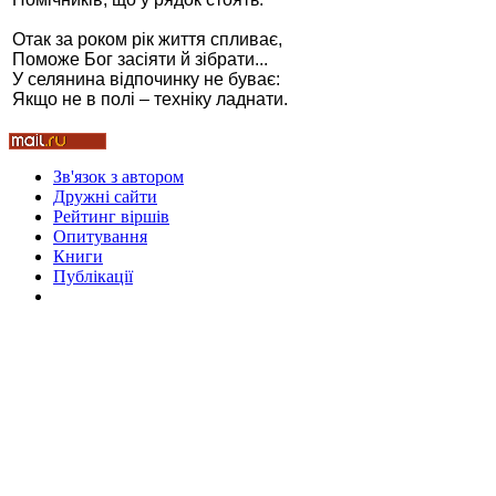
Отак за роком рік життя спливає,
Поможе Бог засіяти й зібрати...
У селянина відпочинку не буває:
Якщо не в полі – техніку ладнати.
Стамбул 2010
Зв'язок з автором
Дружні cайти
Рейтинг віршів
Опитування
Книги
Публікації
Стамбул 2010