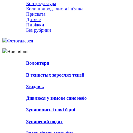
Контркультура
Коли природа чиста і п'янка
Присвята
Дитяче
Пиріжки
Без рубрики
Фотогалерея
Нові вірші
Волонтери
В тенистых зарослях теней
Згадав...
Дивлюся у зимове синє небо
Зупинились і ночі й дні
Зупинений подих