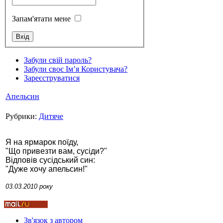
Запам'ятати мене
Стамбул 2010
Забули свій пароль?
Забули своє Ім’я Користувача?
Зареєструватися
Апельсин
Рубрики:
Дитяче
Я на ярмарок поїду,
"Що привезти вам, сусіди?"
Відповів сусідський син:
Стамбул 2010
"Дуже хочу апельсин!"
03.03.2010 року
Зв'язок з автором