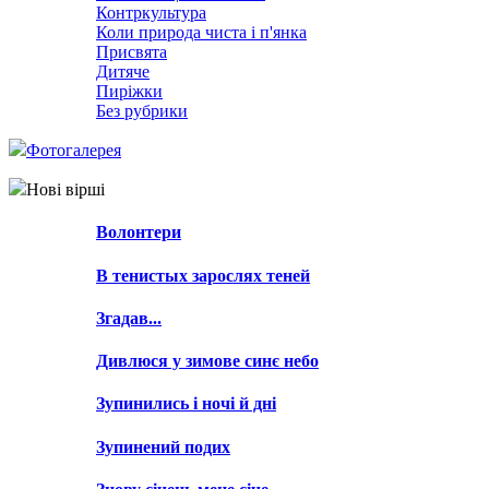
Контркультура
Коли природа чиста і п'янка
Присвята
Дитяче
Пиріжки
Без рубрики
Фотогалерея
Нові вірші
Волонтери
В тенистых зарослях теней
Згадав...
Дивлюся у зимове синє небо
Зупинились і ночі й дні
Зупинений подих