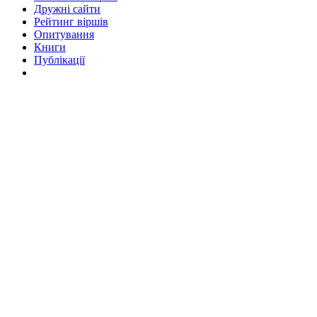
Дружні cайти
Рейтинг віршів
Опитування
Книги
Публікації
Стамбул 2010
Стамбул 2010