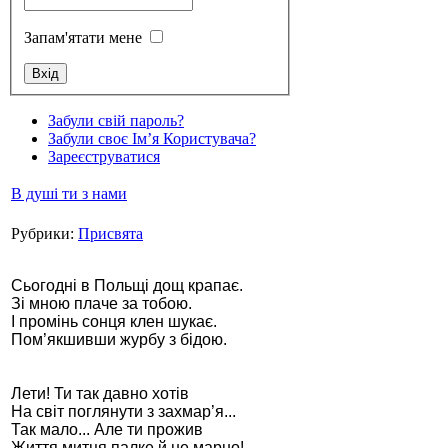
Запам'ятати мене
Забули свій пароль?
Стамбул 2010
Забули своє Ім’я Користувача?
Зареєструватися
В душі ти з нами
Рубрики:
Присвята
Сьогодні в Польщі дощ крапає.
Зі мною плаче за тобою.
І промінь сонця клен шукає.
Стамбул 2010
Пом’якшивши журбу з бідою.
Лети! Ти так давно хотів
На світ поглянути з захмар’я...
Так мало... Але ти прожив
Життя митця палке й не марно!