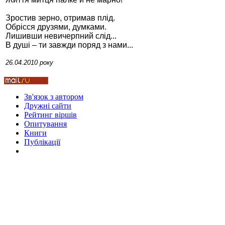
Зростив зерно, отримав плід.
Обрісся друзями, думками.
Лишивши невичерпний слід...
В душі – ти завжди поряд з нами...
Стамбул 2010
26.04.2010 року
Зв'язок з автором
Дружні cайти
Рейтинг віршів
Опитування
Книги
Публікації
Стамбул 2010