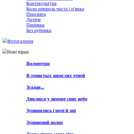
Контркультура
Коли природа чиста і п'янка
Присвята
Дитяче
Пиріжки
Без рубрики
Фотогалерея
Нові вірші
Волонтери
В тенистых зарослях теней
Згадав...
Дивлюся у зимове синє небо
Зупинились і ночі й дні
Зупинений подих