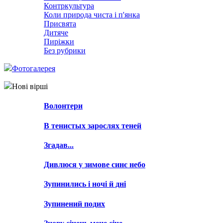
Контркультура
Коли природа чиста і п'янка
Присвята
Дитяче
Пиріжки
Без рубрики
Фотогалерея
Нові вірші
Волонтери
В тенистых зарослях теней
Згадав...
Дивлюся у зимове синє небо
Зупинились і ночі й дні
Зупинений подих