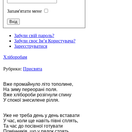
Запам'ятати мене
Стамбул 2010
Забули свій пароль?
Забули своє Ім’я Користувача?
Зареєструватися
Хліборобам
Рубрики:
Присвята
Вже промайнуло літо тополине,
На зиму переорані поля.
Вже хлібороби розігнули спину
Стамбул 2010
У спокої знесилене рілля.
Уже не треба день у день вставати
У час, коли ще навіть півні сплять,
Та час до посівної готувати
Помічників, що у рядок стоять.