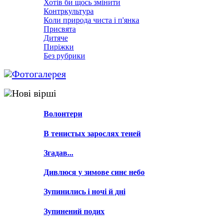
Хотів би щось змінити
Контркультура
Коли природа чиста і п'янка
Присвята
Дитяче
Пиріжки
Без рубрики
Фотогалерея
Нові вірші
Волонтери
В тенистых зарослях теней
Згадав...
Дивлюся у зимове синє небо
Зупинились і ночі й дні
Зупинений подих