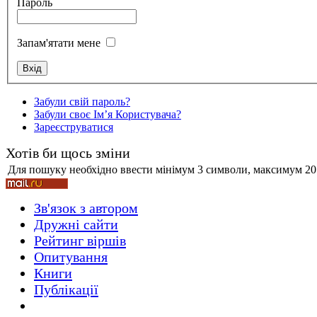
Пароль
Запам'ятати мене
Стамбул 2010
Забули свій пароль?
Забули своє Ім’я Користувача?
Зареєструватися
Хотів би щось зміни
Для пошуку необхідно ввести мінімум 3 символи, максимум 20
Зв'язок з автором
Дружні cайти
Рейтинг віршів
Стамбул 2010
Опитування
Книги
Публікації