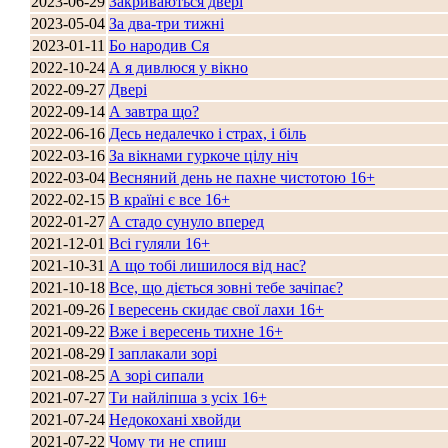
2023-06-29
Закриваються двері
2023-05-04
За два-три тижні
2023-01-11
Бо народив Ся
Стамбул 2010
2022-10-24
А я дивлюся у вікно
2022-09-27
Двері
2022-09-14
А завтра що?
2022-06-16
Десь недалечко і страх, і біль
2022-03-16
За вікнами гуркоче цілу ніч
2022-03-04
Весняний день не пахне чистотою 16+
2022-02-15
В країні є все 16+
2022-01-27
А стадо сунуло вперед
2021-12-01
Всі гуляли 16+
Стамбул 2010
2021-10-31
А що тобі лишилося від нас?
2021-10-18
Все, що діється зовні тебе зачіпає?
2021-09-26
І вересень скидає свої лахи 16+
2021-09-22
Вже і вересень тихне 16+
2021-08-29
І заплакали зорі
2021-08-25
А зорі сипали
2021-07-27
Ти найліпша з усіх 16+
2021-07-24
Недокохані хвойди
2021-07-22
Чому ти не спиш