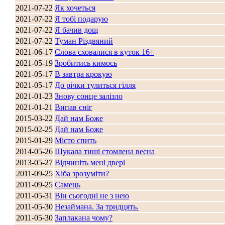
2021-07-22
Як хочеться
Стамбул 2010
2021-07-22
Я тобі подарую
2021-07-22
Я бачив дощ
2021-07-22
Туман Різдвяний
2021-06-17
Слова сховалися в куток 16+
2021-05-19
Зробитись кимось
2021-05-17
В завтра крокую
2021-05-17
До річки тулиться гілля
2021-01-23
Знову сонце залізло
2021-01-21
Випав сніг
Стамбул 2010
2015-03-22
Дай нам Боже
2015-02-25
Дай нам Боже
2015-01-29
Місто спить
2014-05-26
Шукала тиші стомлена весна
2013-05-27
Відчиніть мені двері
2011-09-25
Хіба зрозуміти?
2011-09-25
Самець
2011-05-31
Він сьогодні не з нею
2011-05-30
Незаймана. За тридцять.
2011-05-30
Заплакана чому?
Стамбул 2010