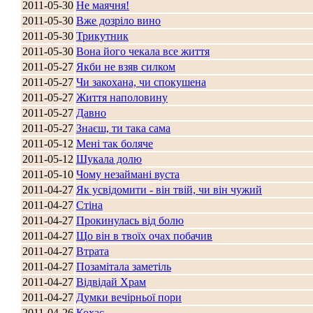
2011-05-30
Не маячня!
2011-05-30
Вже дозріло вино
2011-05-30
Трикутник
2011-05-30
Вона його чекала все життя
2011-05-27
Якби не взяв силком
2011-05-27
Чи закохана, чи спокушена
2011-05-27
Життя наполовину
2011-05-27
Давно
2011-05-27
Знаєш, ти така сама
2011-05-12
Мені так боляче
Стамбул 2010
2011-05-12
Шукала долю
2011-05-10
Чому незаймані вуста
2011-04-27
Як усвідомити - він твій, чи він чужий
2011-04-27
Стіна
2011-04-27
Прокинулась від болю
2011-04-27
Що він в твоїх очах побачив
2011-04-27
Втрата
2011-04-27
Позамітала заметіль
2011-04-27
Відвідай Храм
Стамбул 2010
2011-04-27
Думки вечірньої пори
2011-04-26
Кохає