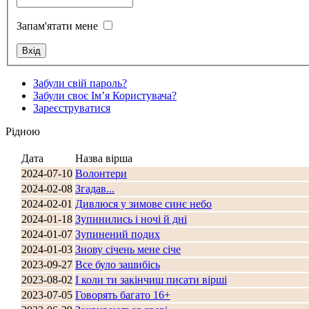
Запам'ятати мене
Стамбул 2010
Забули свій пароль?
Забули своє Ім’я Користувача?
Зареєструватися
Рідною
Дата
Назва вірша
2024-07-10
Волонтери
2024-02-08
Згадав...
Стамбул 2010
2024-02-01
Дивлюся у зимове синє небо
2024-01-18
Зупинились і ночі й дні
2024-01-07
Зупинений подих
2024-01-03
Знову січень мене січе
2023-09-27
Все було зашибісь
2023-08-02
І коли ти закінчиш писати вірші
2023-07-05
Говорять багато 16+