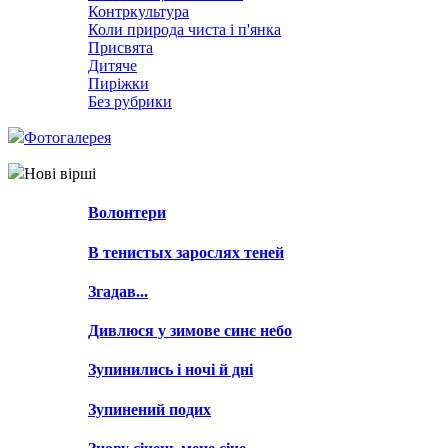
Контркультура
Коли природа чиста і п'янка
Присвята
Дитяче
Пиріжки
Без рубрики
Фотогалерея
Нові вірші
Волонтери
В тенистых зарослях теней
Згадав...
Дивлюся у зимове синє небо
Зупинились і ночі й дні
Зупинений подих