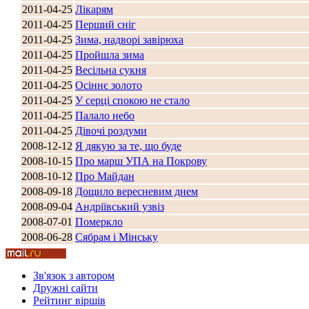
2011-04-25
Лікарям
2011-04-25
Перший сніг
2011-04-25
Зима, надворі завірюха
2011-04-25
Пройшла зима
2011-04-25
Весільна сукня
2011-04-25
Осіннє золото
2011-04-25
У серці спокою не стало
2011-04-25
Палало небо
2011-04-25
Дівочі роздуми
2008-12-12
Я дякую за те, що буде
2008-10-15
Про марш УПА на Покрову
2008-10-12
Про Майдан
2008-09-18
Дощило вересневим днем
2008-09-04
Андріївський узвіз
2008-07-01
Померкло
2008-06-28
Сябрам і Мінську
Зв'язок з автором
Дружні cайти
Рейтинг віршів