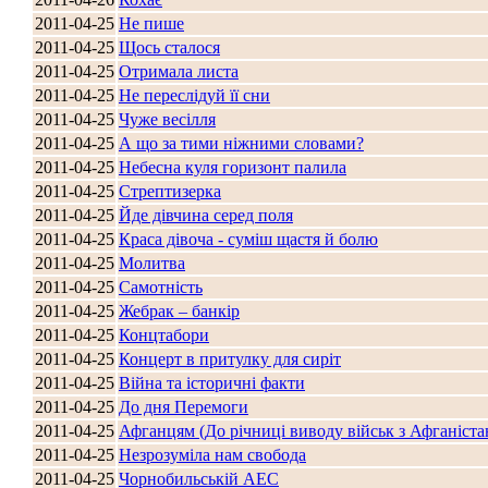
2011-04-25
Не пише
2011-04-25
Щось сталося
2011-04-25
Отримала листа
2011-04-25
Не переслідуй її сни
2011-04-25
Чуже весілля
2011-04-25
А що за тими ніжними словами?
2011-04-25
Небесна куля горизонт палила
2011-04-25
Стрептизерка
2011-04-25
Йде дівчина серед поля
2011-04-25
Краса дівоча - суміш щастя й болю
2011-04-25
Молитва
2011-04-25
Самотність
2011-04-25
Жебрак – банкір
2011-04-25
Концтабори
2011-04-25
Концерт в притулку для сиріт
2011-04-25
Війна та історичні факти
2011-04-25
До дня Перемоги
2011-04-25
Афганцям (До річниці виводу військ з Афганіста
2011-04-25
Незрозуміла нам свобода
2011-04-25
Чорнобильській АЕС