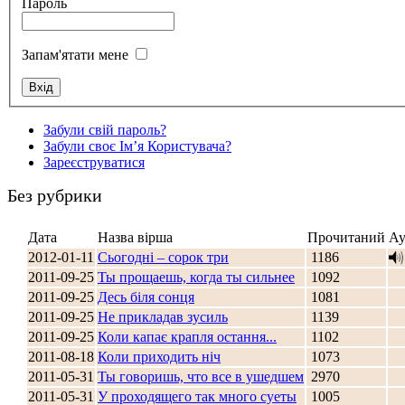
Пароль
Запам'ятати мене
Стамбул 2010
Забули свій пароль?
Забули своє Ім’я Користувача?
Зареєструватися
Без рубрики
Дата
Назва вірша
Прочитаний
Ау
2012-01-11
Сьогодні – сорок три
1186
2011-09-25
Ты прощаешь, когда ты сильнее
1092
Стамбул 2010
2011-09-25
Десь біля сонця
1081
2011-09-25
Не прикладав зусиль
1139
2011-09-25
Коли капає крапля остання...
1102
2011-08-18
Коли приходить ніч
1073
2011-05-31
Ты говоришь, что все в ушедшем
2970
2011-05-31
У проходящего так много суеты
1005