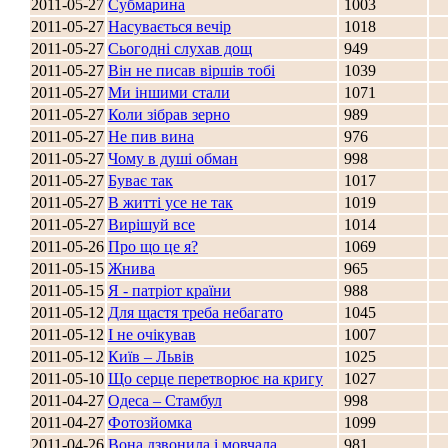
2011-05-27
Субмарина
1003
2011-05-27
Насувається вечір
1018
2011-05-27
Сьогодні слухав дощ
949
Стамбул 2010
2011-05-27
Він не писав віршів тобі
1039
2011-05-27
Ми іншими стали
1071
2011-05-27
Коли зібрав зерно
989
2011-05-27
Не пив вина
976
2011-05-27
Чому в душі обман
998
2011-05-27
Буває так
1017
2011-05-27
В житті усе не так
1019
2011-05-27
Вирішуй все
1014
2011-05-26
Про що це я?
1069
Стамбул 2010
2011-05-15
Жнива
965
2011-05-15
Я - патріот країни
988
2011-05-12
Для щастя треба небагато
1045
2011-05-12
І не очікував
1007
2011-05-12
Київ – Львів
1025
2011-05-10
Що серце перетворює на кригу
1027
2011-04-27
Одеса – Стамбул
998
2011-04-27
Фотозйомка
1099
2011-04-26
Вона дзвонила і мовчала
981