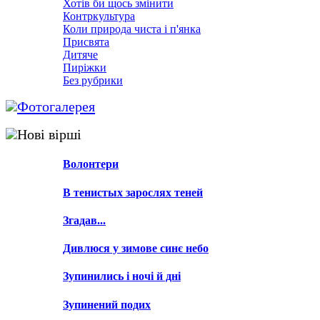
Хотів би щось змінити
Контркультура
Коли природа чиста і п'янка
Присвята
Дитяче
Пиріжки
Без рубрики
Фотогалерея
Нові вірші
Волонтери
В тенистых зарослях теней
Згадав...
Дивлюся у зимове синє небо
Зупинились і ночі й дні
Зупинений подих