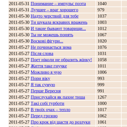
2011-05-31
Понимание – импульс поэта
1040
2011-05-31
Лучшее – враг хорошего
979
2011-05-30
Надто черствий для тебе
1037
Стамбул 2010
2011-05-30
Ти шукала яскравих вражень
1003
2011-05-30
И такие бывают товарищи...
1012
2011-05-30
Ты не можешь понять
1067
2011-05-30
Воскові фігури...
1020
2011-05-27
Не починається зима
1076
2011-05-27
Після слова
1031
2011-05-27
Поет ніколи не образить жінку!
1058
2011-05-27
Життя таке гнучке
1011
2011-05-27
Можливо я чую
1006
2011-05-27
Пори віку
993
Стамбул 2010
2011-05-27
Я так сумую
999
2011-05-27
Перше Вересня
991
2011-05-27
Прислухайся як пахне тиша
1267
2011-05-27
Такі собі турботи
1000
2011-05-27
В твоїх очах – тепло
1017
2011-05-27
Перед грозою
1062
2011-05-27
Про крок від щастя до розлуки
1061