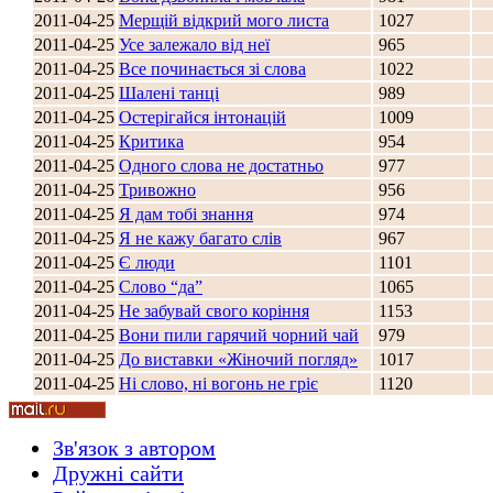
2011-04-25
Мерщій відкрий мого листа
1027
Стамбул 2010
2011-04-25
Усе залежало від неї
965
2011-04-25
Все починається зі слова
1022
2011-04-25
Шалені танці
989
2011-04-25
Остерігайся інтонацій
1009
2011-04-25
Критика
954
2011-04-25
Одного слова не достатньо
977
2011-04-25
Тривожно
956
2011-04-25
Я дам тобі знання
974
2011-04-25
Я не кажу багато слів
967
Стамбул 2010
2011-04-25
Є люди
1101
2011-04-25
Слово “да”
1065
2011-04-25
Не забувай свого коріння
1153
2011-04-25
Вони пили гарячий чорний чай
979
2011-04-25
До виставки «Жіночий погляд»
1017
2011-04-25
Ні слово, ні вогонь не гріє
1120
Зв'язок з автором
Дружні cайти
Стамбул 2010