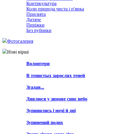
Контркультура
Коли природа чиста і п'янка
Присвята
Дитяче
Пиріжки
Без рубрики
Фотогалерея
Нові вірші
Волонтери
В тенистых зарослях теней
Згадав...
Дивлюся у зимове синє небо
Зупинились і ночі й дні
Зупинений подих