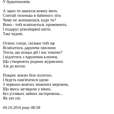
У бурштиновім.
А зараз ти шануєш кожну мить.
Спитай тихенько в бабиного літа
Чому не залишаєшся, куди ти?
Стамбул 2010
Воно - тобі всміхнеться, промовчить.
І подарує різнобарвні квіти.
Такі чудові.
Осіннє сонце, скільки тобі ще
Всміхатися, даруючи хвилини
Тепла, що кілька діб і нас покине?
І відлетить з чаруючим ключем,
Що створюють родини журавлині.
Аж до весни.
Стамбул 2010
Покриє землю біле полотно.
І будуть пам'ятатися одежі
З червоно-жовтих зніжених мережив,
Що якось заглядали у вікно,
Без усіляких зайвих застережень...
Як уві сні.
04.10.2016 року 08:58