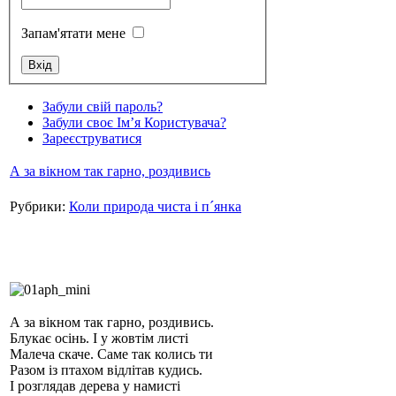
Запам'ятати мене
Стамбул 2010
Забули свій пароль?
Забули своє Ім’я Користувача?
Зареєструватися
А за вікном так гарно, роздивись
Рубрики:
Коли природа чиста і п´янка
Стамбул 2010
А за вікном так гарно, роздивись.
Блукає осінь. І у жовтім листі
Малеча скаче. Саме так колись ти
Разом із птахом відлітав кудись.
І розглядав дерева у намисті