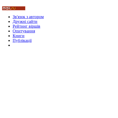
Стамбул 2010
Зв'язок з автором
Дружні cайти
Рейтинг віршів
Опитування
Книги
Публікації
Стамбул 2010