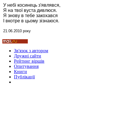
У небі косинець з'являвся,
Я на твої вуста дивлюся.
Я знову в тебе закохався
І вкотре в цьому зізнаюся.
Стамбул 2010
21.06.2010 року
Зв'язок з автором
Дружні cайти
Рейтинг віршів
Опитування
Книги
Публікації
Стамбул 2010