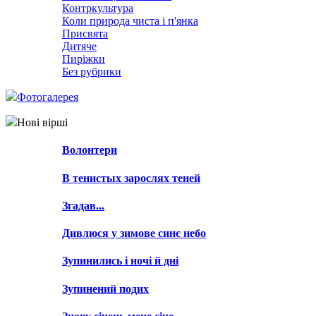
Контркультура
Коли природа чиста і п'янка
Присвята
Дитяче
Пиріжки
Без рубрики
Фотогалерея
Нові вірші
Волонтери
В тенистых зарослях теней
Згадав...
Дивлюся у зимове синє небо
Зупинились і ночі й дні
Зупинений подих