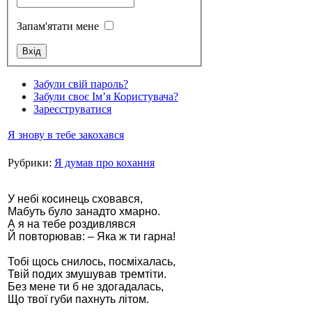
Запам'ятати мене
Стамбул 2010
Забули свій пароль?
Забули своє Ім’я Користувача?
Зареєструватися
Я знову в тебе закохався
Рубрики:
Я думав про кохання
У небі косинець сховався,
Мабуть було занадто хмарно.
А я на тебе роздивлявся
Стамбул 2010
Й повторював: – Яка ж ти гарна!
Тобі щось снилось, посміхалась,
Твій подих змушував тремтіти.
Без мене ти б не здогадалась,
Що твої губи пахнуть літом.