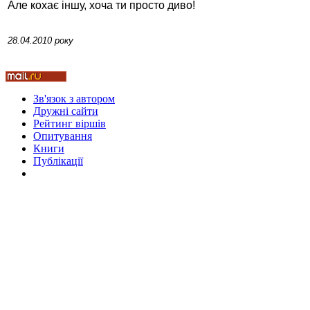
Але кохає іншу, хоча ти просто диво!
28.04.2010 року
Стамбул 2010
Зв'язок з автором
Дружні cайти
Рейтинг віршів
Опитування
Книги
Публікації
Стамбул 2010