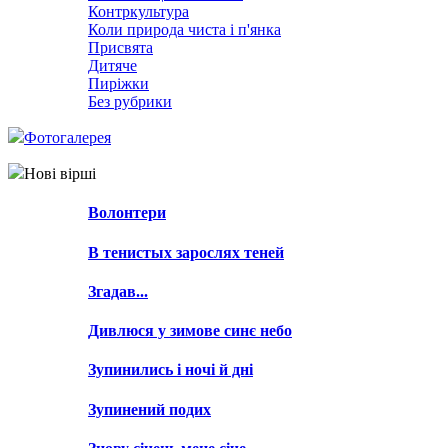
Контркультура
Коли природа чиста і п'янка
Присвята
Дитяче
Пиріжки
Без рубрики
Фотогалерея
Нові вірші
Волонтери
В тенистых зарослях теней
Згадав...
Дивлюся у зимове синє небо
Зупинились і ночі й дні
Зупинений подих