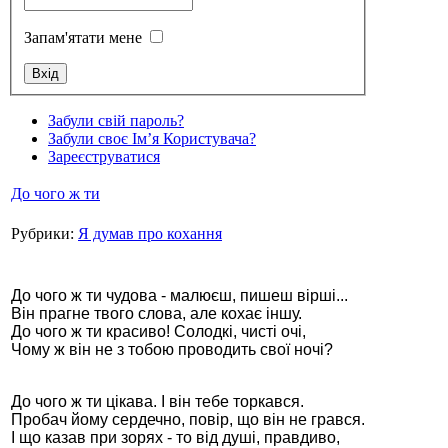
Запам'ятати мене
Стамбул 2010
Забули свій пароль?
Забули своє Ім’я Користувача?
Зареєструватися
До чого ж ти
Рубрики:
Я думав про кохання
До чого ж ти чудова - малюєш, пишеш вірші...
Він прагне твого слова, але кохає іншу.
Стамбул 2010
До чого ж ти красиво! Солодкі, чисті очі,
Чому ж він не з тобою проводить свої ночі?
До чого ж ти цікава. І він тебе торкався.
Пробач йому сердечно, повір, що він не грався.
І що казав при зорях - то від душі, правдиво,