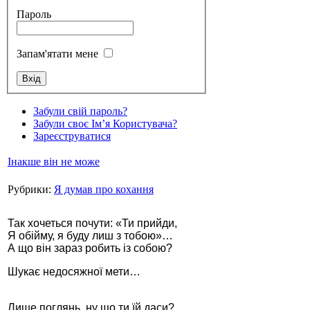
Пароль
Запам'ятати мене
Стамбул 2010
Забули свій пароль?
Забули своє Ім’я Користувача?
Зареєструватися
Інакше він не може
Рубрики:
Я думав про кохання
Так хочеться почути: «Ти прийди,
Я обійму, я буду лиш з тобою»…
А що він зараз робить із собою?
Стамбул 2010
Шукає недосяжної мети…
Лише поглянь, ну що ти їй даси?