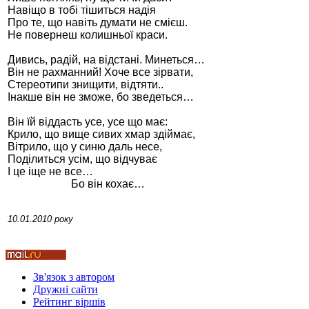
Навіщо в тобі тішиться надія
Про те, що навіть думати не смієш.
Не повернеш колишньої краси.
Дивись, радій, на відстані. Минеться…
Він не рахманний! Хоче все зірвати,
Стамбул 2010
Стереотипи знищити, відтяти..
Інакше він не зможе, бо зведеться…
Він їй віддасть усе, усе що має:
Крило, що вище сивих хмар здіймає,
Вітрило, що у синю даль несе,
Поділиться усім, що відчуває
І це іще не все…
Бо він кохає…
10.01.2010 року
Стамбул 2010
Зв'язок з автором
Дружні cайти
Рейтинг віршів