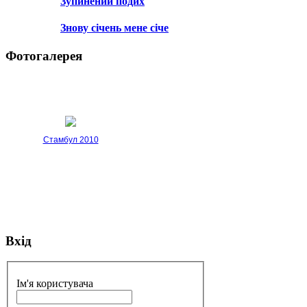
Зупинений подих
Знову січень мене січе
Фотогалерея
Стамбул 2010
Вхід
Стамбул 2010
Ім'я користувача