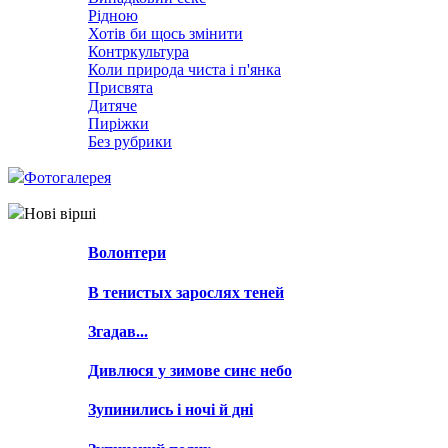
Рідною
Хотів би щось змінити
Контркультура
Коли природа чиста і п'янка
Присвята
Дитяче
Пиріжки
Без рубрики
Фотогалерея
Нові вірші
Волонтери
В тенистых зарослях теней
Згадав...
Дивлюся у зимове синє небо
Зупинились і ночі й дні